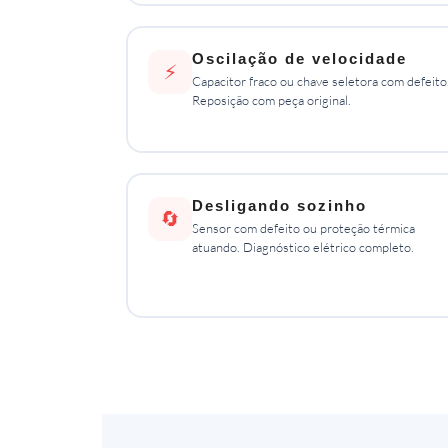
Oscilação de velocidade
⚡
Capacitor fraco ou chave seletora com defeito
Reposição com peça original.
Desligando sozinho
🔄
Sensor com defeito ou proteção térmica
atuando. Diagnóstico elétrico completo.