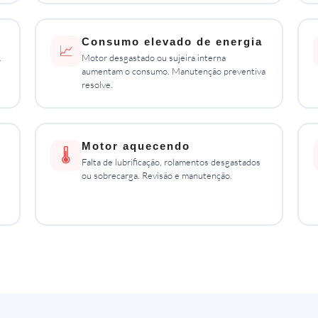
Consumo elevado de energia
📈
.
Motor desgastado ou sujeira interna
aumentam o consumo. Manutenção preventiva
resolve.
Motor aquecendo
🌡️
Falta de lubrificação, rolamentos desgastados
ou sobrecarga. Revisão e manutenção.