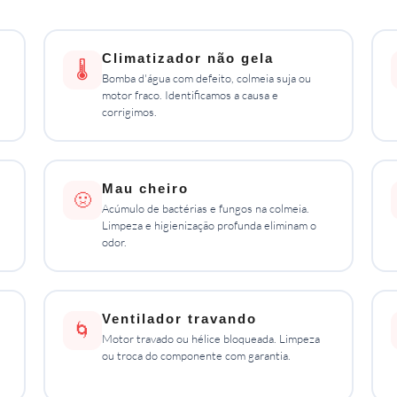
Climatizador não gela
🌡️
Bomba d'água com defeito, colmeia suja ou
motor fraco. Identificamos a causa e
corrigimos.
Mau cheiro
🤢
Acúmulo de bactérias e fungos na colmeia.
Limpeza e higienização profunda eliminam o
odor.
Ventilador travando
🌀
Motor travado ou hélice bloqueada. Limpeza
ou troca do componente com garantia.