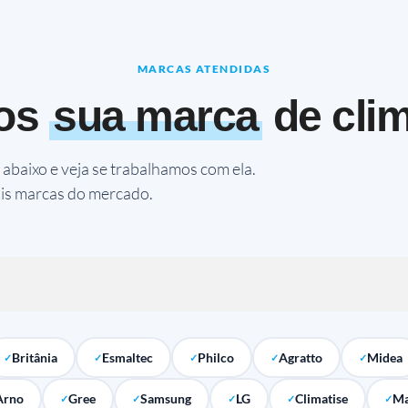
MARCAS ATENDIDAS
os
sua marca
de cli
abaixo e veja se trabalhamos com ela.
is marcas do mercado.
Britânia
Esmaltec
Philco
Agratto
Midea
Arno
Gree
Samsung
LG
Climatise
Ma