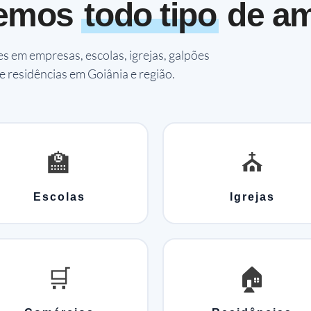
demos
todo tipo
de am
 em empresas, escolas, igrejas, galpões
e residências em Goiânia e região.
🏫
⛪
Escolas
Igrejas
🛒
🏠