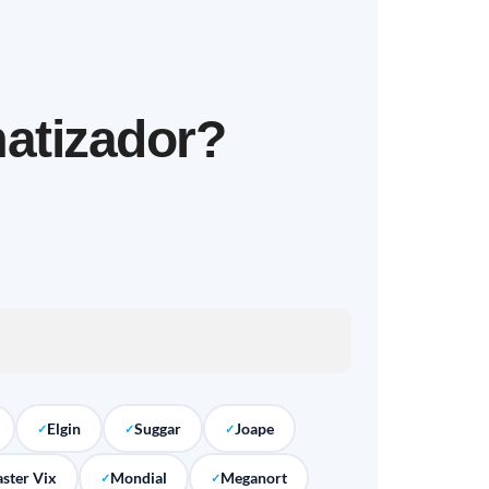
matizador?
Elgin
Suggar
Joape
ster Vix
Mondial
Meganort