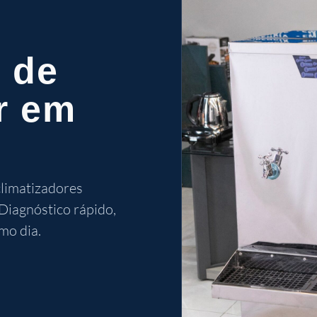
 de
r em
climatizadores
 Diagnóstico rápido,
mo dia.