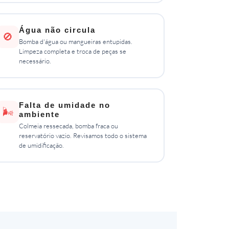
Água não circula
🚫
Bomba d'água ou mangueiras entupidas.
Limpeza completa e troca de peças se
necessário.
Falta de umidade no
🌬️
ambiente
Colmeia ressecada, bomba fraca ou
reservatório vazio. Revisamos todo o sistema
de umidificação.