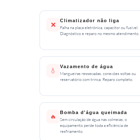
Climatizador não liga
❌
Falha na placa eletrônica, capacitor ou fusível.
Diagnóstico e reparo no mesmo atendimento.
Vazamento de água
💧
Mangueiras ressecadas, conexões soltas ou
reservatório com trinca. Reparo completo.
Bomba d'água queimada
🔥
Sem circulação de água nas colmeias, o
equipamento perde toda a eficiência de
resfriamento.