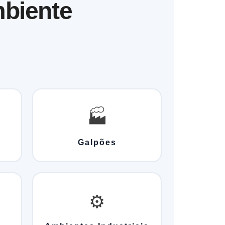
biente
🏭
Galpões
⚙️