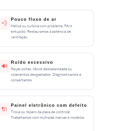
Pouco fluxo de ar
💨
Hélice ou turbina com problema, filtro
entupido. Restauramos a potência de
ventilação.
Ruído excessivo
🔊
Peças soltas, hélice desbalanceada ou
rolamentos desgastados. Diagnosticamos e
consertamos.
Painel eletrônico com defeito
🔌
Troca ou reparo da placa de controle.
Trabalhamos com múltiplas marcas e modelos.