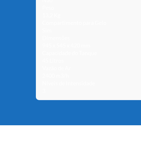
Peso
13,2 Kg
Compartimento para Gelo
Sim
Dimensões
945 x 545 x 420 mm
Capacidade do Tanque
45 Litros
Vazão de Ar
2400 m3/h
Níveis de Intensidade
3