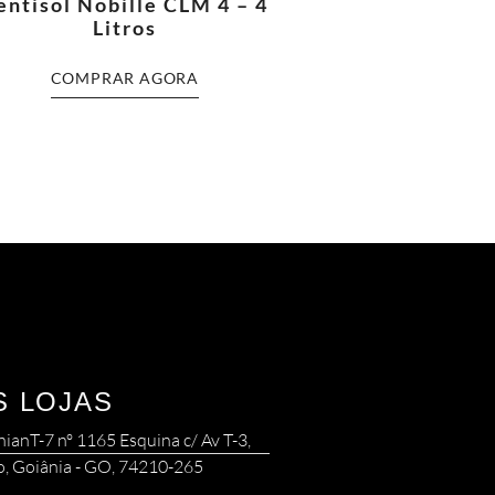
entisol Nobille CLM 4 – 4
Litros
COMPRAR AGORA
S LOJAS
nianT-7 nº 1165 Esquina c/ Av T-3,
o, Goiânia - GO, 74210-265