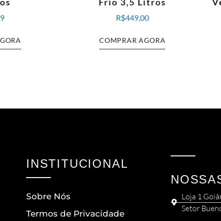
ros
Frio 3,5 Litros
V
99
R$
449,00
AGORA
COMPRAR AGORA
INSTITUCIONAL
NOSSA
Sobre Nós
Loja 1 Goiâ
Setor Buen
Termos de Privacidade