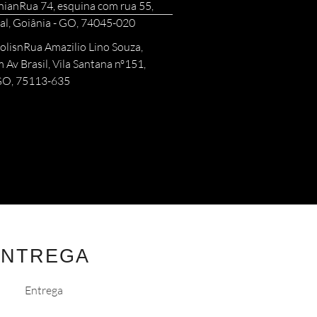
nianRua 74, esquina com rua 55,
al, Goiânia - GO, 74045-020
olisnRua Amazilio Lino Souza,
 Av Brasil, Vila Santana nº151,
 GO, 75113-635
ENTREGA