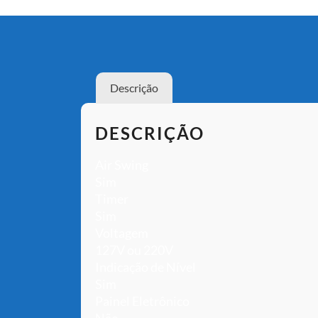
Descrição
DESCRIÇÃO
Air Swing
Sim
Timer
Sim
Voltagem
127V ou 220V
Indicação de Nível
Sim
Painel Eletrônico
Não