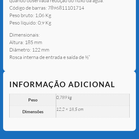
quando observada redução do fluxo da água.
Código de barras: 7896811101714
Peso bruto: 1,06 Kg
Peso líquido: 0,9 Kg
Dimensionais:
Altura: 185 mm
Diâmetro: 122 mm
Rosca interna de entrada e saída de ½”
INFORMAÇÃO ADICIONAL
0,789 kg
Peso
12,2 × 18,5 cm
Dimensões