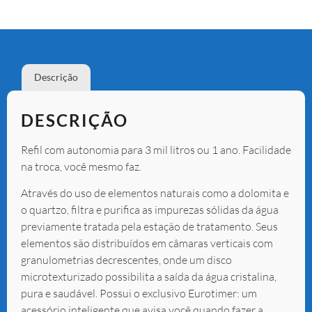
Descrição
DESCRIÇÃO
Refil com autonomia para 3 mil litros ou 1 ano. Facilidade
na troca, você mesmo faz.
Através do uso de elementos naturais como a dolomita e
o quartzo, filtra e purifica as impurezas sólidas da água
previamente tratada pela estação de tratamento. Seus
elementos são distribuídos em câmaras verticais com
granulometrias decrescentes, onde um disco
microtexturizado possibilita a saída da água cristalina,
pura e saudável. Possui o exclusivo Eurotimer: um
acessório inteligente que avisa você quando fazer a