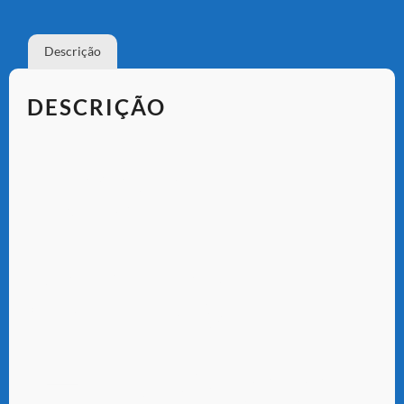
Descrição
DESCRIÇÃO
Refil
C+ 3 –