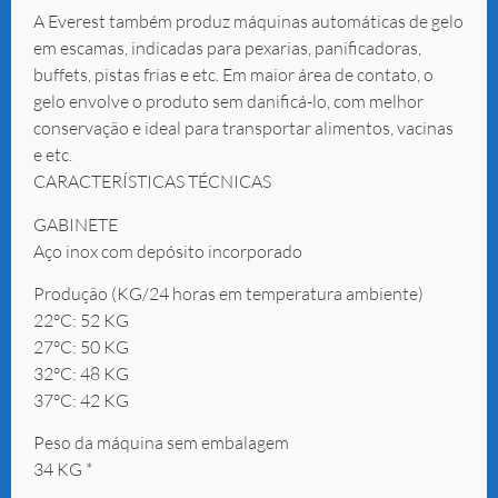
A Everest também produz máquinas automáticas de gelo
em escamas, indicadas para pexarias, panificadoras,
buffets, pistas frias e etc. Em maior área de contato, o
gelo envolve o produto sem danificá-lo, com melhor
conservação e ideal para transportar alimentos, vacinas
e etc.
CARACTERÍSTICAS TÉCNICAS
GABINETE
Aço inox com depósito incorporado
Produção (KG/24 horas em temperatura ambiente)
22°C: 52 KG
27°C: 50 KG
32°C: 48 KG
37°C: 42 KG
Peso da máquina sem embalagem
34 KG *