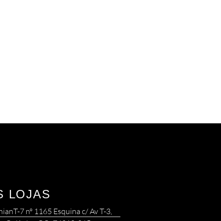
S LOJAS
nianT-7 nº 1165 Esquina c/ Av T-3,