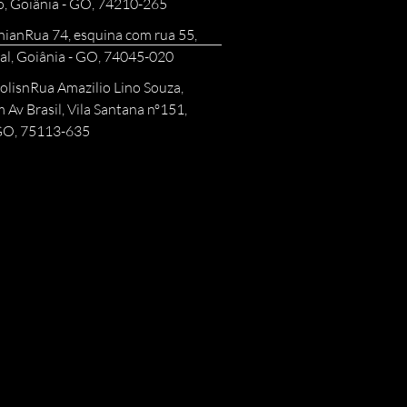
o, Goiânia - GO, 74210-265
nianRua 74, esquina com rua 55,
al, Goiânia - GO, 74045-020
olisnRua Amazilio Lino Souza,
 Av Brasil, Vila Santana nº151,
 GO, 75113-635