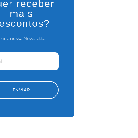
er receber
mais
escontos?
sine nossa Newsletter.
ENVIAR