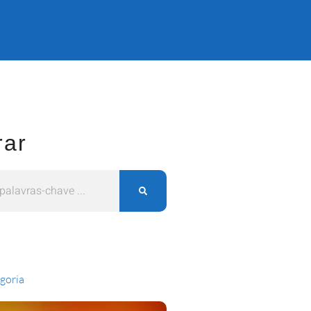
rar
goria