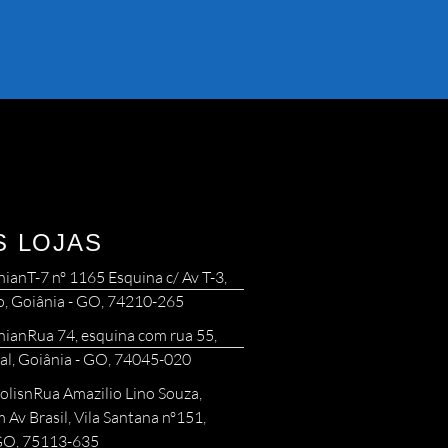
S LOJAS
nianT-7 nº 1165 Esquina c/ Av T-3,
o, Goiânia - GO, 74210-265
nianRua 74, esquina com rua 55,
al, Goiânia - GO, 74045-020
olisnRua Amazilio Lino Souza,
 Av Brasil, Vila Santana nº151,
 GO, 75113-635