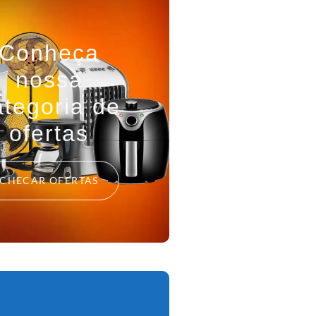
Conheça
nossa
ategoria de
ofertas
CHECAR OFERTAS